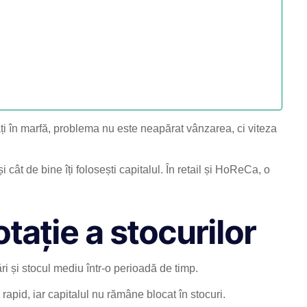
ți în marfă, problema nu este neapărat vânzarea, ci viteza
și cât de bine îți folosești capitalul. În retail și HoReCa, o
tație a stocurilor
ări și stocul mediu într-o perioadă de timp.
rapid, iar capitalul nu rămâne blocat în stocuri.