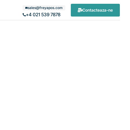
sales@freyapos.com
Contacteaza-ne
+4 021 539 7878