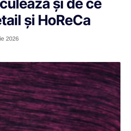
culează și de ce
tail și HoReCa
ie 2026