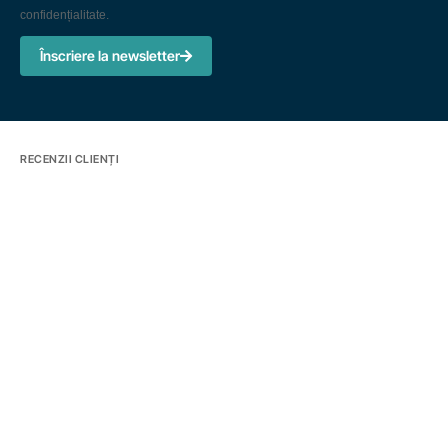
confidențialitate.
Înscriere la newsletter
RECENZII CLIENȚI





Bucuresti, Splaiul Unirii, Nr. 76, etajul 9, clădire River Plaza, corp
A
T: +4 021.636.70.85
E: office@freyapos.com