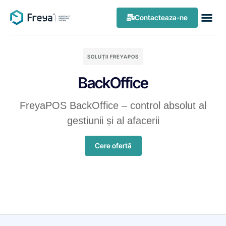
Contacteaza-ne
SOLUȚII FREYAPOS
BackOffice
FreyaPOS BackOffice – control absolut al
gestiunii și al afacerii
Cere ofertă