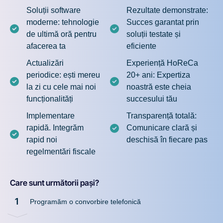
Soluții software
Rezultate demonstrate:
moderne: tehnologie
Succes garantat prin
de ultimă oră pentru
soluții testate și
afacerea ta
eficiente
Actualizări
Experiență HoReCa
periodice: ești mereu
20+ ani: Expertiza
la zi cu cele mai noi
noastră este cheia
funcționalități
succesului tău
Implementare
Transparență totală:
rapidă. Integrăm
Comunicare clară și
rapid noi
deschisă în fiecare pas
regelmentări fiscale
Care sunt următorii pași?
1
Programăm o convorbire telefonică