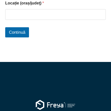
Locație (oraș/județ)
*
Continuă