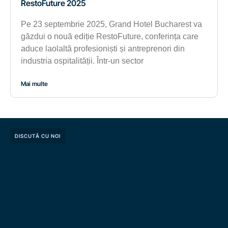
RestoFuture 2025
Pe 23 septembrie 2025, Grand Hotel Bucharest va
găzdui o nouă ediție RestoFuture, conferința care
aduce laolaltă profesioniști și antreprenori din
industria ospitalității. Într-un sector
Mai multe
DISCUTĂ CU NOI