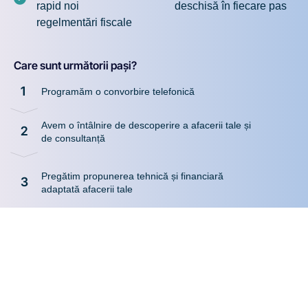
rapid noi
deschisă în fiecare pas
regelmentări fiscale
Care sunt următorii pași?
1
Programăm o convorbire telefonică
Avem o întâlnire de descoperire a afacerii tale și
2
de consultanță
Pregătim propunerea tehnică și financiară
3
adaptată afacerii tale
Completează formularul de mai jos pentru a intra în
legătură cu echipa FreyaPOS