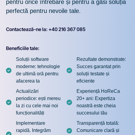
pentru orice întrebare și pentru a găsi soluția
perfectă pentru nevoile tale.
Contactează-ne la: +40 216 367 085
Beneficiile tale:
Soluții software
Rezultate demonstrate:
moderne: tehnologie
Succes garantat prin
de ultimă oră pentru
soluții testate și
afacerea ta
eficiente
Actualizări
Experiență HoReCa
periodice: ești mereu
20+ ani: Expertiza
la zi cu cele mai noi
noastră este cheia
funcționalități
succesului tău
Implementare
Transparență totală:
rapidă. Integrăm
Comunicare clară și