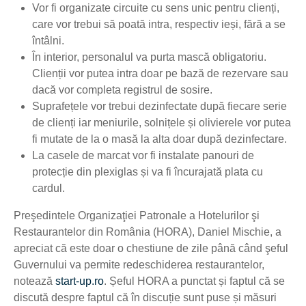
Vor fi organizate circuite cu sens unic pentru clienți,
care vor trebui să poată intra, respectiv ieși, fără a se
întâlni.
În interior, personalul va purta mască obligatoriu.
Clienții vor putea intra doar pe bază de rezervare sau
dacă vor completa registrul de sosire.
Suprafețele vor trebui dezinfectate după fiecare serie
de clienți iar meniurile, solnițele și olivierele vor putea
fi mutate de la o masă la alta doar după dezinfectare.
La casele de marcat vor fi instalate panouri de
protecție din plexiglas și va fi încurajată plata cu
cardul.
Preşedintele Organizaţiei Patronale a Hotelurilor şi
Restaurantelor din România (HORA), Daniel Mischie, a
apreciat că este doar o chestiune de zile până când şeful
Guvernului va permite redeschiderea restaurantelor,
notează
start-up.ro
. Șeful HORA a punctat și faptul că se
discută despre faptul că în discuție sunt puse și măsuri