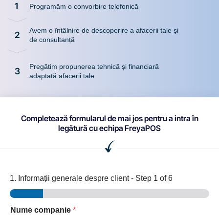
1
Programăm o convorbire telefonică
Avem o întâlnire de descoperire a afacerii tale și
2
de consultanță
Pregătim propunerea tehnică și financiară
3
adaptată afacerii tale
Completează formularul de mai jos pentru a intra în
legătură cu echipa FreyaPOS
1. Informații generale despre client
-
Step
1
of 6
Nume companie
*