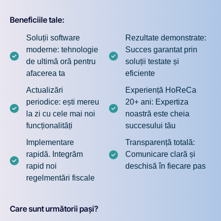
Beneficiile tale:
Soluții software
Rezultate demonstrate:
moderne: tehnologie
Succes garantat prin
de ultimă oră pentru
soluții testate și
afacerea ta
eficiente
Actualizări
Experiență HoReCa
periodice: ești mereu
20+ ani: Expertiza
la zi cu cele mai noi
noastră este cheia
funcționalități
succesului tău
Implementare
Transparență totală:
rapidă. Integrăm
Comunicare clară și
rapid noi
deschisă în fiecare pas
regelmentări fiscale
Care sunt următorii pași?