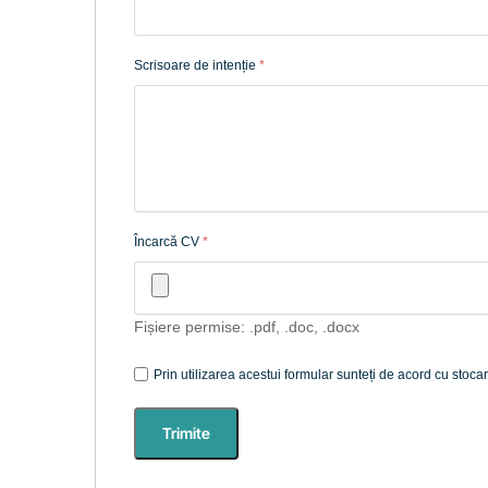
Scrisoare de intenție
*
Încarcă CV
*
Fișiere permise: .pdf, .doc, .docx
Prin utilizarea acestui formular sunteți de acord cu sto