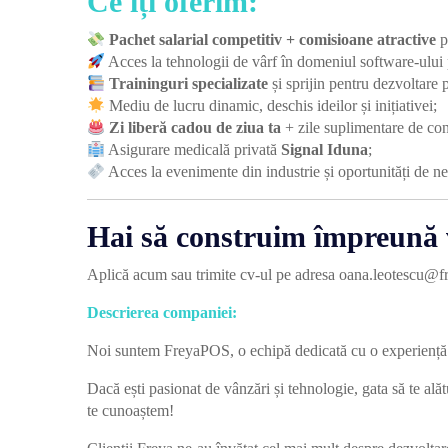
Ce îți oferim:
Pachet salarial competitiv + comisioane atractive
p
Acces la tehnologii de vârf în domeniul software-ului p
Traininguri specializate
și sprijin pentru dezvoltare 
Mediu de lucru dinamic, deschis ideilor și inițiativei;
Zi liberă cadou de ziua ta
+ zile suplimentare de con
Asigurare medicală privată
Signal Iduna
;
Acces la evenimente din industrie și oportunități de n
Hai să construim împreună v
Aplică acum sau trimite cv-ul pe adresa oana.leotescu@fr
Descrierea companiei:
Noi suntem FreyaPOS, o echipă dedicată cu o experiență d
Dacă ești pasionat de vânzări și tehnologie, gata să te alătu
te cunoaștem!