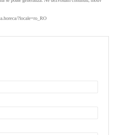
 bună se poate generaliza. Ne dezvoltăm continuu, motiv
eya.horeca/?locale=ro_RO