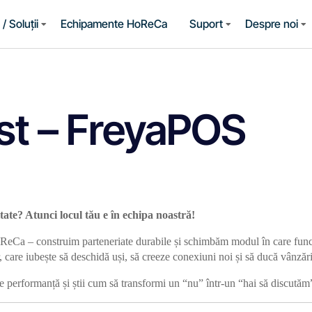
/ Soluții
Echipamente HoReCa
Suport
Despre noi
ist – FreyaPOS
tate? Atunci locul tău e în echipa noastră!
oReCa – construim parteneriate durabile și schimbăm modul în care funcț
, care iubește să deschidă uși, să creeze conexiuni noi și să ducă vânzări
 de performanță și știi cum să transformi un “nu” într-un “hai să discută