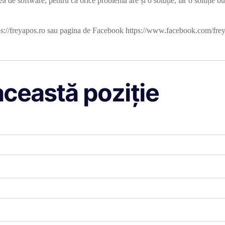
ea de software, pentru că orice problemă are și o soluție, iar o soluție
https://freyapos.ro sau pagina de Facebook https://www.facebook.com/fr
această poziție