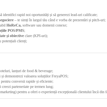
ă identifici rapid noi oportunități și să generezi lead-uri calificate;
negociere
– te simți în largul tău când e vorba de prezentări și pitch-uri;
rabil
HoReCa,
software sau domenii conexe;
uțiile POS/PMS
;
tate și obiective
clare (KPI-uri);
 potențiali clienți;
hoteluri, lanțuri de food & beverage;
ări și demonstrezi valoarea soluțiilor FreyaPOS;
 pentru conversii rapide și eficiente;
și creezi parteneriate pe termen lung;
marketing) pentru a oferi o experiență excepțională clientului încă din 