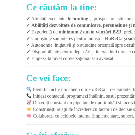
Ce căutăm la tine:
✔ Abilități excelente de
hunting
și prospectare: știi cum s
✔
Abilități dezvoltate de
comunicare, persuasiune și 
✔ Experiență de
minimum 2 ani în vânzări B2B
, prefe
✔ Cunoștințe sau interes pentru industria
HoReCa și sol
✔ Autonomie, inițiativă și o atitudine orientată spre
rezul
✔ Disponibilitate pentru deplasări și interacțiuni directe cu
✔ Engleză la nivel conversațional sau avansat.
Ce vei face:
Identifici activ noi clienți din HoReCa – restaurante, 
Inițiezi contactul, programezi întâlniri, susții prezent
Dezvolți constant un pipeline de oportunități și lucrezi
Construiești relații de încredere cu factorii de decizie 
Colaborezi cu echipele interne (implementare, suport, 