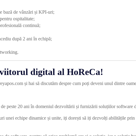
e bază de vânzări și KPI-uri;
entru ospitalitate;
profesională continuă;
cediu după 2 ani în echipă;
etworking.
iitorul digital al HoReCa!
eyapos.com și hai să discutăm despre cum poți deveni unul dintre oame
e peste 20 ani în domeniul dezvoltării și furnizării soluțiilor softwar
ri unei echipe dinamice și unite, iți dorești să iți dezvolți abilitățile pr