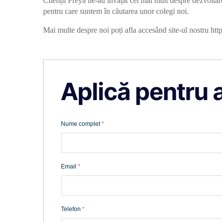
Clienții Freya ne-au învățat cel mai mult despre dezvoltar
pentru care suntem în căutarea unor colegi noi.
Mai multe despre noi poți afla accesând site-ul nostru 
Aplică pentru 
Nume complet
*
Email
*
Telefon
*