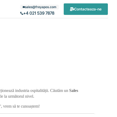
sales@freyapos.com
Contacteaza-ne
+4 021 539 7878
ionează industria ospitalității. Căutăm un
Sales
le la următorul nivel.
m”, vrem să te cunoaștem!