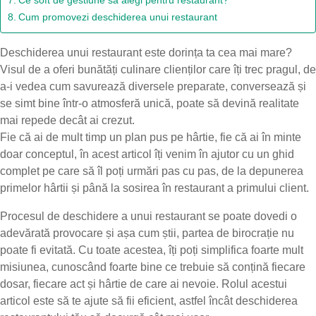
Ce soft de gestiune să alegi pentru restaurant?
Cum promovezi deschiderea unui restaurant
Deschiderea unui restaurant este dorința ta cea mai mare?
Visul de a oferi bunătăți culinare clienților care îți trec pragul, de
a-i vedea cum savurează diversele preparate, conversează și
se simt bine într-o atmosferă unică, poate să devină realitate
mai repede decât ai crezut.
Fie că ai de mult timp un plan pus pe hârtie, fie că ai în minte
doar conceptul, în acest articol îți venim în ajutor cu un ghid
complet pe care să îl poți urmări pas cu pas, de la depunerea
primelor hârtii și până la sosirea în restaurant a primului client.
Procesul de deschidere a unui restaurant se poate dovedi o
adevărată provocare și așa cum știi, partea de birocrație nu
poate fi evitată. Cu toate acestea, îți poți simplifica foarte mult
misiunea, cunoscând foarte bine ce trebuie să conțină fiecare
dosar, fiecare act și hârtie de care ai nevoie. Rolul acestui
articol este să te ajute să fii eficient, astfel încât deschiderea