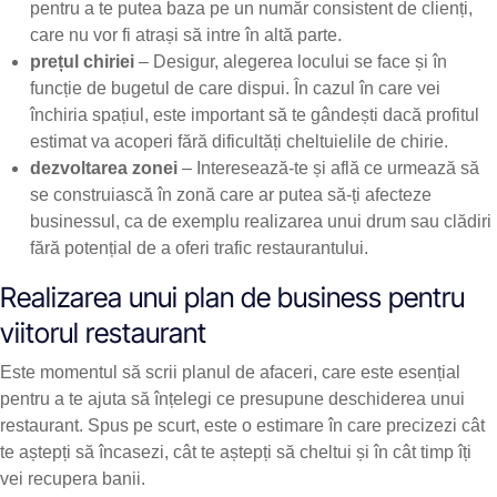
pentru a te putea baza pe un număr consistent de clienți,
care nu vor fi atrași să intre în altă parte.
prețul chiriei
– Desigur, alegerea locului se face și în
funcție de bugetul de care dispui. În cazul în care vei
închiria spațiul, este important să te gândești dacă profitul
estimat va acoperi fără dificultăți cheltuielile de chirie.
dezvoltarea zonei
– Interesează-te și află ce urmează să
se construiască în zonă care ar putea să-ți afecteze
businessul, ca de exemplu realizarea unui drum sau clădiri
fără potențial de a oferi trafic restaurantului.
Realizarea unui plan de business pentru
viitorul restaurant
Este momentul să scrii planul de afaceri, care este esențial
pentru a te ajuta să înțelegi ce presupune deschiderea unui
restaurant. Spus pe scurt, este o estimare în care precizezi cât
te aștepți să încasezi, cât te aștepți să cheltui și în cât timp îți
vei recupera banii.