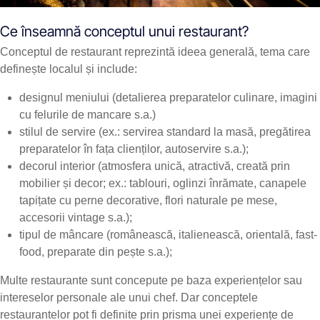
Ce înseamnă conceptul unui restaurant?
Conceptul de restaurant reprezintă ideea generală, tema care
definește localul și include:
designul meniului (detalierea preparatelor culinare, imagini
cu felurile de mancare s.a.)
stilul de servire (ex.: servirea standard la masă, pregătirea
preparatelor în fața clienților, autoservire s.a.);
decorul interior (atmosfera unică, atractivă, creată prin
mobilier și decor; ex.: tablouri, oglinzi înrămate, canapele
tapițate cu perne decorative, flori naturale pe mese,
accesorii vintage s.a.);
tipul de mâncare (românească, italienească, orientală, fast-
food, preparate din pește s.a.);
Multe restaurante sunt concepute pe baza experiențelor sau
intereselor personale ale unui chef. Dar conceptele
restaurantelor pot fi definite prin prisma unei experiențe de