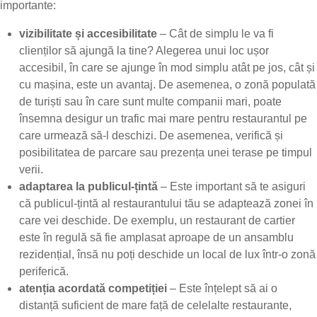
importante:
vizibilitate și accesibilitate
– Cât de simplu le va fi
clienților să ajungă la tine? Alegerea unui loc ușor
accesibil, în care se ajunge în mod simplu atât pe jos, cât și
cu mașina, este un avantaj. De asemenea, o zonă populată
de turiști sau în care sunt multe companii mari, poate
însemna desigur un trafic mai mare pentru restaurantul pe
care urmează să-l deschizi. De asemenea, verifică și
posibilitatea de parcare sau prezența unei terase pe timpul
verii.
adaptarea la publicul-țintă
– Este important să te asiguri
că publicul-țintă al restaurantului tău se adaptează zonei în
care vei deschide. De exemplu, un restaurant de cartier
este în regulă să fie amplasat aproape de un ansamblu
rezidențial, însă nu poți deschide un local de lux într-o zonă
periferică.
atenția acordată competiției
– Este înțelept să ai o
distanță suficient de mare față de celelalte restaurante,