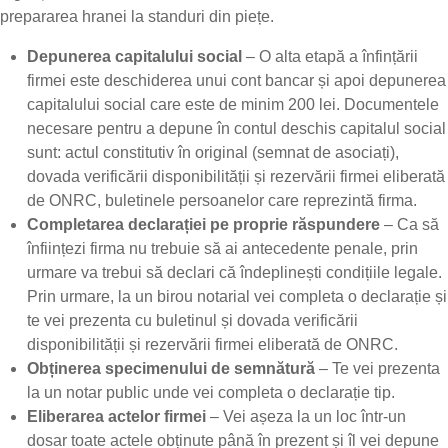
prepararea hranei la standuri din piețe.
Depunerea capitalului social
– O alta etapă a înfințării
firmei este deschiderea unui cont bancar și apoi depunerea
capitalului social care este de minim 200 lei. Documentele
necesare pentru a depune în contul deschis capitalul social
sunt: actul constitutiv în original (semnat de asociați),
dovada verificării disponibilității și rezervării firmei eliberată
de ONRC, buletinele persoanelor care reprezintă firma.
Completarea declarației pe proprie răspundere
– Ca să
înființezi firma nu trebuie să ai antecedente penale, prin
urmare va trebui să declari că îndeplinești condițiile legale.
Prin urmare, la un birou notarial vei completa o declarație și
te vei prezenta cu buletinul și dovada verificării
disponibilității și rezervării firmei eliberată de ONRC.
Obținerea specimenului de semnătură
– Te vei prezenta
la un notar public unde vei completa o declarație tip.
Eliberarea actelor firmei
– Vei așeza la un loc într-un
dosar toate actele obținute până în prezent și îl vei depune