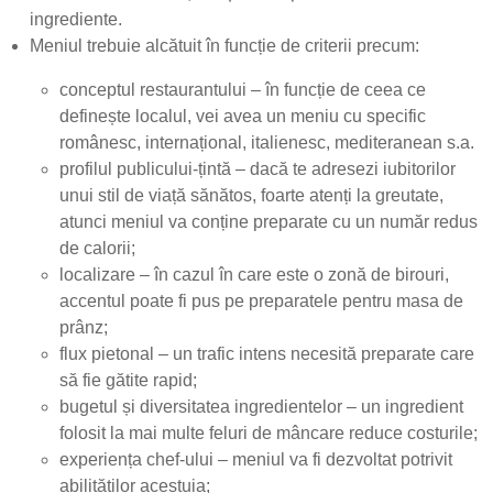
ingrediente.
Meniul trebuie alcătuit în funcție de criterii precum:
conceptul restaurantului – în funcție de ceea ce
definește localul, vei avea un meniu cu specific
românesc, internațional, italienesc, mediteranean s.a.
profilul publicului-țintă – dacă te adresezi iubitorilor
unui stil de viață sănătos, foarte atenți la greutate,
atunci meniul va conține preparate cu un număr redus
de calorii;
localizare – în cazul în care este o zonă de birouri,
accentul poate fi pus pe preparatele pentru masa de
prânz;
flux pietonal – un trafic intens necesită preparate care
să fie gătite rapid;
bugetul și diversitatea ingredientelor – un ingredient
folosit la mai multe feluri de mâncare reduce costurile;
experiența chef-ului – meniul va fi dezvoltat potrivit
abilităților acestuia;