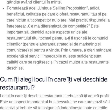
gândite având clientul în minte.
Formulează acel „Unique Selling Proposition”, adică
beneficiul, calitatea pe care o oferă restaurantul tău și pe
care niciun alt competitor nu o are. Mai precis, răspunde la
întrebarea: „Ce mă diferențiază de competiție?” Este
important să identifici acele aspecte unice ale
restaurantului tău, tocmai pentru a-ți fi ușor să le comunici
clienților (pentru elaborarea strategiei de marketing și
comunicare) și pentru a vinde. Prin urmare, a oferi mâncare
excelentă și servicii impecabile nu este suficient; sunt
calități care se regăsesc și în cazul multor alte restaurante
deschise.
Cum îți alegi locul în care îți vei deschide
restaurantul?
Locul în care îți deschizi restaurantul trebuie să îți aducă profit.
Este un aspect important al businessului pe care urmează să-l
deschizi și trebuie să te asiguri că îndeplinește toate criteriile