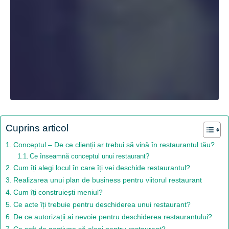
Cuprins articol
Conceptul – De ce clienții ar trebui să vină în restaurantul tău?
Ce înseamnă conceptul unui restaurant?
Cum îți alegi locul în care îți vei deschide restaurantul?
Realizarea unui plan de business pentru viitorul restaurant
Cum îți construiești meniul?
Ce acte îți trebuie pentru deschiderea unui restaurant?
De ce autorizații ai nevoie pentru deschiderea restaurantului?