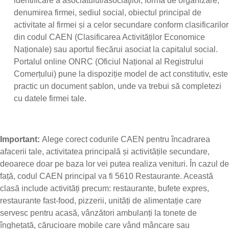
identificare a asociatului/asociaţilor, forma de organizare,
denumirea firmei, sediul social, obiectul principal de
activitate al firmei și a celor secundare conform clasificarilor
din codul CAEN (Clasificarea Activităților Economice
Naționale) sau aportul fiecărui asociat la capitalul social.
Portalul online ONRC (Oficiul Național al Registrului
Comerțului) pune la dispoziție model de act constitutiv, este
practic un document șablon, unde va trebui să completezi
cu datele firmei tale.
Important:
Alege corect codurile CAEN pentru încadrarea
afacerii tale, activitatea principală și activitățile secundare,
deoarece doar pe baza lor vei putea realiza venituri. În cazul de
față, codul CAEN principal va fi
5610 Restaurante
. Această
clasă include activități precum: restaurante, bufete expres,
restaurante fast-food, pizzerii, unități de alimentație care
servesc pentru acasă, vânzători ambulanți la tonete de
înghețată, cărucioare mobile care vând mâncare sau