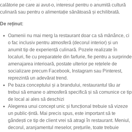
calătorie pe care ai avut-o, interesul pentru o anumită cultură
culinară sau pentru o alimentație sănătoasă și echilibrată.
De reținut:
Oamenii nu mai merg la restaurant doar ca să mănânce, ci
o fac inclusiv pentru atmosferă (decorul interior) și un
anumit tip de experiență culinară. Pozele realizate în
localuri, fie cu preparatele din farfurie, fie pentru a surprinde
amenajarea interioară, postate ulterior pe rețelele de
socializare precum Facebook, Instagram sau Pinterest,
reprezintă un adevărat trend.
Pe baza conceptului și a brandului, restaurantul tău ar
trebui să emane o atmosferă specifică și să comunice ce tip
de local ai ales să deschizi
Alegerea unui concept unic și funcțional trebuie să vizeze
un public-țintă. Mai precis spus, este important să te
gândești ce tip de client vrei să atragi în restaurant. Meniul,
decorul, aranjamentul meselor, prețurile, toate trebuie