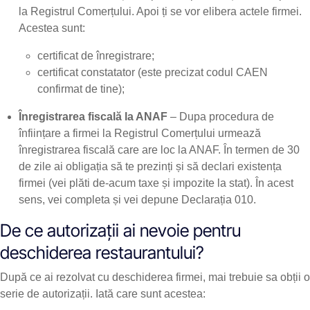
la Registrul Comerțului. Apoi ți se vor elibera actele firmei.
Acestea sunt:
certificat de înregistrare;
certificat constatator (este precizat codul CAEN
confirmat de tine);
Înregistrarea fiscală la ANAF
– Dupa procedura de
înființare a firmei la Registrul Comerțului urmează
înregistrarea fiscală care are loc la ANAF. În termen de 30
de zile ai obligația să te prezinți și să declari existența
firmei (vei plăti de-acum taxe și impozite la stat). În acest
sens, vei completa și vei depune Declarația 010.
De ce autorizații ai nevoie pentru
deschiderea restaurantului?
După ce ai rezolvat cu deschiderea firmei, mai trebuie sa obții o
serie de autorizații. Iată care sunt acestea: