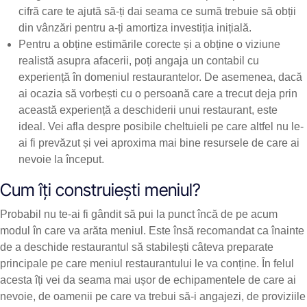
cifră care te ajută să-ți dai seama ce sumă trebuie să obții
din vânzări pentru a-ți amortiza investiția inițială.
Pentru a obține estimările corecte și a obține o viziune
realistă asupra afacerii, poți angaja un contabil cu
experiență în domeniul restaurantelor. De asemenea, dacă
ai ocazia să vorbești cu o persoană care a trecut deja prin
această experiență a deschiderii unui restaurant, este
ideal. Vei afla despre posibile cheltuieli pe care altfel nu le-
ai fi prevăzut și vei aproxima mai bine resursele de care ai
nevoie la început.
Cum îți construiești meniul?
Probabil nu te-ai fi gândit să pui la punct încă de pe acum
modul în care va arăta meniul. Este însă recomandat ca înainte
de a deschide restaurantul să stabilești câteva preparate
principale pe care meniul restaurantului le va conține. În felul
acesta îți vei da seama mai ușor de echipamentele de care ai
nevoie, de oamenii pe care va trebui să-i angajezi, de proviziile