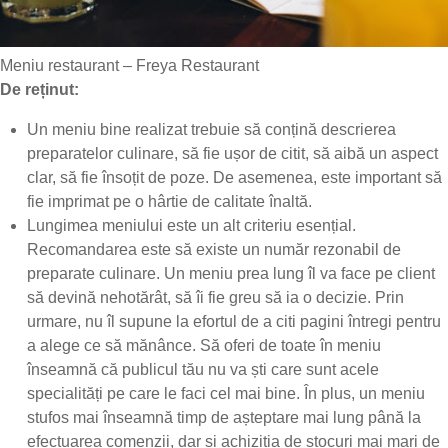
Meniu restaurant – Freya Restaurant
De reținut:
Un meniu bine realizat trebuie să conțină descrierea
preparatelor culinare, să fie ușor de citit, să aibă un aspect
clar, să fie însoțit de poze. De asemenea, este important să
fie imprimat pe o hârtie de calitate înaltă.
Lungimea meniului este un alt criteriu esențial.
Recomandarea este să existe un număr rezonabil de
preparate culinare. Un meniu prea lung îl va face pe client
să devină nehotărât, să îi fie greu să ia o decizie. Prin
urmare, nu îl supune la efortul de a citi pagini întregi pentru
a alege ce să mănânce. Să oferi de toate în meniu
înseamnă că publicul tău nu va ști care sunt acele
specialități pe care le faci cel mai bine. În plus, un meniu
stufos mai înseamnă timp de așteptare mai lung până la
efectuarea comenzii, dar și achiziția de stocuri mai mari de