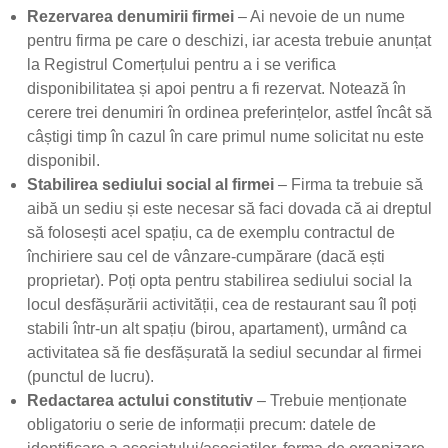
Rezervarea denumirii firmei
– Ai nevoie de un nume
pentru firma pe care o deschizi, iar acesta trebuie anunțat
la Registrul Comerțului pentru a i se verifica
disponibilitatea și apoi pentru a fi rezervat. Notează în
cerere trei denumiri în ordinea preferințelor, astfel încât să
câștigi timp în cazul în care primul nume solicitat nu este
disponibil.
Stabilirea sediului social al firmei
– Firma ta trebuie să
aibă un sediu și este necesar să faci dovada că ai dreptul
să folosești acel spațiu, ca de exemplu contractul de
închiriere sau cel de vânzare-cumpărare (dacă ești
proprietar). Poți opta pentru stabilirea sediului social la
locul desfășurării activității, cea de restaurant sau îl poți
stabili într-un alt spațiu (birou, apartament), urmând ca
activitatea să fie desfășurată la sediul secundar al firmei
(punctul de lucru).
Redactarea actului constitutiv
– Trebuie menționate
obligatoriu o serie de informații precum: datele de