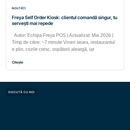
NOUTĂȚI
Freya Self Order Kiosk: clientul comandă singur, tu
servești mai repede
Autor: Echipa Freya POS | Actualizat: Mai 2026 |
Timp de citire: ~7 minute Vineri seara, restaurantul
e plin, cozile cresc, ospătarii aleargă, iar
Citește
DISCUTĂ CU NOI