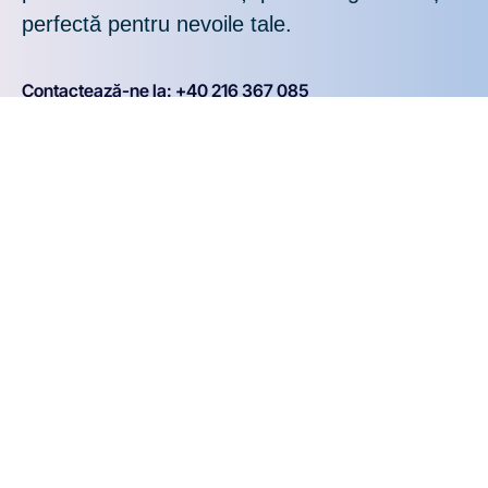
perfectă pentru nevoile tale.
Contactează-ne la: +40 216 367 085
Beneficiile tale:
Soluții software
Rezultate demonstrate:
moderne: tehnologie
Succes garantat prin
de ultimă oră pentru
soluții testate și
afacerea ta
eficiente
Actualizări
Experiență HoReCa
periodice: ești mereu
20+ ani: Expertiza
la zi cu cele mai noi
noastră este cheia
funcționalități
succesului tău
Implementare
Transparență totală:
rapidă. Integrăm
Comunicare clară și
rapid noi
deschisă în fiecare pas