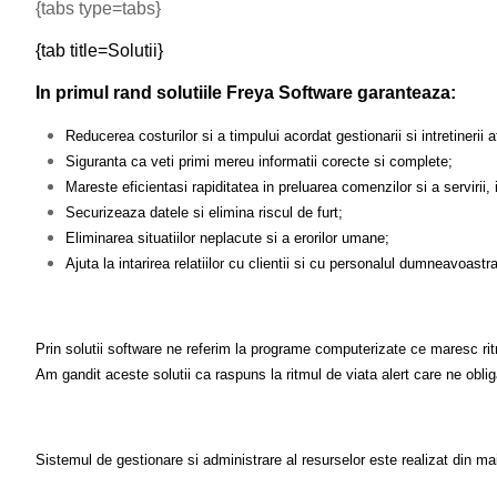
{tabs type=tabs}
{tab title=Solutii}
In primul rand solutiile Freya Software garanteaza:
Reducerea costurilor si a timpului acordat gestionarii si intretinerii
Siguranta ca veti primi mereu informatii corecte si complete;
Mareste eficientasi rapiditatea in preluarea comenzilor si a servirii,
Securizeaza datele si elimina riscul de furt;
Eliminarea situatiilor neplacute si a erorilor umane;
Ajuta la intarirea relatiilor cu clientii si cu personalul dumneavoastra
Prin solutii software ne referim la programe computerizate ce maresc ri
Am gandit aceste solutii ca raspuns la ritmul de viata alert care ne obliga 
Sistemul de gestionare si administrare al resurselor este realizat din ma