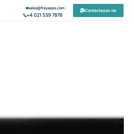
sales@freyapos.com
Contacteaza-ne
+4 021 539 7878