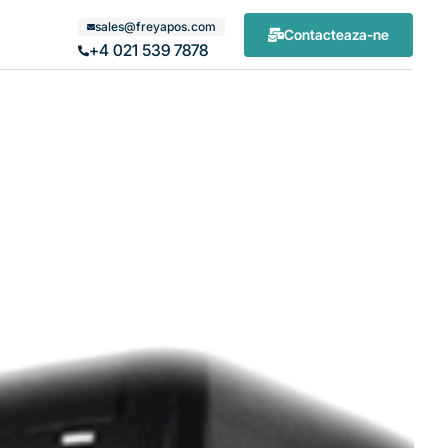
sales@freyapos.com
Contacteaza-ne
+4 021 539 7878