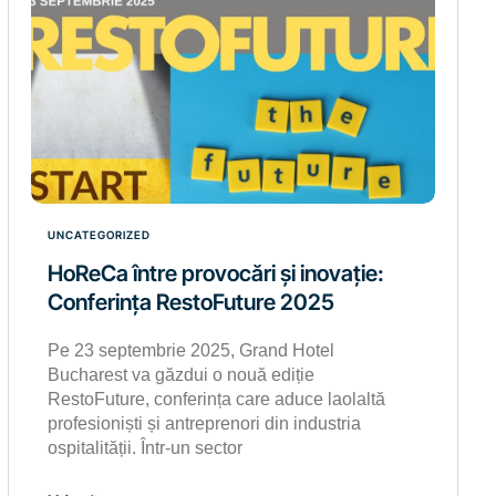
UNCATEGORIZED
HoReCa între provocări și inovație:
Conferința RestoFuture 2025
Pe 23 septembrie 2025, Grand Hotel
Bucharest va găzdui o nouă ediție
RestoFuture, conferința care aduce laolaltă
profesioniști și antreprenori din industria
ospitalității. Într-un sector