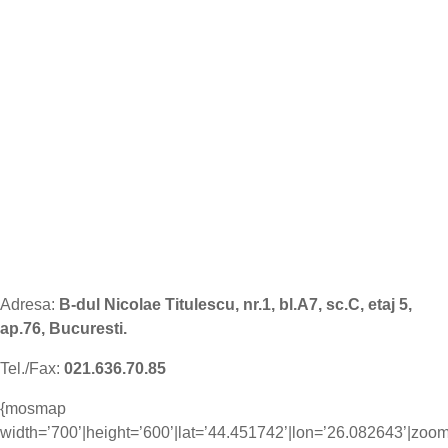
Adresa:
B-dul Nicolae Titulescu, nr.1, bl.A7, sc.C, etaj 5,
ap.76, Bucuresti.
Tel./Fax:
021.636.70.85
{mosmap
width=’700’|height=’600’|lat=’44.451742’|lon=’26.082643’|z