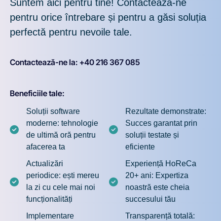
Suntem aici pentru tine! Contactează-ne
pentru orice întrebare și pentru a găsi soluția
perfectă pentru nevoile tale.
Contactează-ne la: +40 216 367 085
Beneficiile tale:
Soluții software
Rezultate demonstrate:
moderne: tehnologie
Succes garantat prin
de ultimă oră pentru
soluții testate și
afacerea ta
eficiente
Actualizări
Experiență HoReCa
periodice: ești mereu
20+ ani: Expertiza
la zi cu cele mai noi
noastră este cheia
funcționalități
succesului tău
Implementare
Transparență totală: