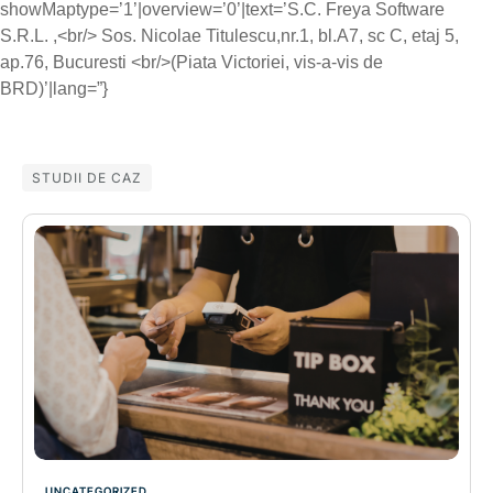
showMaptype=’1’|overview=’0’|text=’S.C. Freya Software
S.R.L. ,<br/> Sos. Nicolae Titulescu,nr.1, bl.A7, sc C, etaj 5,
ap.76, Bucuresti <br/>(Piata Victoriei, vis-a-vis de
BRD)’|lang=”}
STUDII DE CAZ
UNCATEGORIZED