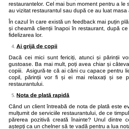
restaurantelor. Cel mai bun moment pentru a le s
au vizitat restaurantul sau după ce au luat masa
În cazul în care există un feedback mai puțin plă
și cheamă clienții înapoi în restaurant, după ce 
fidelizarea lor.
Ai grijă de copii
Dacă cei mici sunt fericiți, atunci și părinții v
gustoase. Ba mai mult, poți avea chiar și câteva j
copiii. Asigură-te că ai căni cu capace pentru lic
copil, părinții vor fi și ei mai relaxați și 
restaurantului.
Nota de plată rapidă
Când un client întreabă de nota de plată este ev
mulțumit de serviciile restaurantului, de ce timpul
părerea pozitivă creată înainte? Unul dintr
aștepți ca un chelner să te vadă pentru a lua not