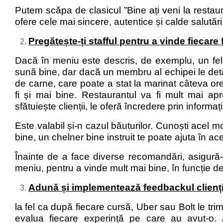
Putem scăpa de clasicul ”Bine ați veni la restau
ofere cele mai sincere, autentice și calde salutări, 
Pregătește-ți stafful pentru a vinde fiecare
Dacă în meniu este descris, de exemplu, un fe
sună bine, dar dacă un membru al echipei le detali
de carne, care poate a stat la marinat câteva ore 
fi și mai bine. Restaurantul va fi mult mai a
sfătuiește clienții, le oferă încredere prin informați
Este valabil și-n cazul băuturilor. Cunoști acel mo
bine, un chelner bine instruit te poate ajuta în ace
Înainte de a face diverse recomandări, asigură-
meniu, pentru a vinde mult mai bine, în funcție d
Adună și implementează feedbackul clienți
la fel ca după fiecare cursă, Uber sau Bolt le trimit
evalua fiecare experință pe care au avut-o. A