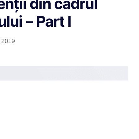
nții din cadrul
lui – Part I
e 2019