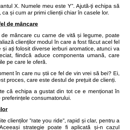
rantul X. Numele meu este Y”. Ajută-ți echipa să
ca și cum ar primi clienții chiar în casele lor.
 fel de mâncare
l de mâncare cu carne de vită și legume, poate
ază clienților modul în care a fost făcut acel fel
și ați folosit diverse ierburi aromatice, atunci va
preciat, fiindcă aduce componenta umană, care
ile pe care le oferă.
ment în care nu știi ce fel de vin vrei să bei? Ei,
st proces, care este destul de prețuit de clienți.
te că echipa a gustat din tot ce e menționat în
e preferințele consumatorului.
lor
e clienților ”rate you ride”, rapid și clar, pentru a
ceeași strategie poate fi aplicată și-n cazul