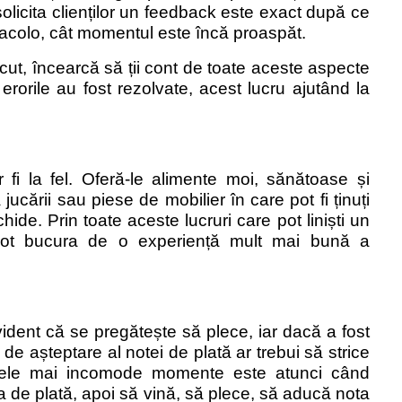
olicita clienților un feedback este exact după ce
 acolo, cât momentul este încă proaspăt.
cut, încearcă să ții cont de toate aceste aspecte
erorile au fost rezolvate, acest lucru ajutând la
or fi la fel. Oferă-le alimente moi, sănătoase și
ucării sau piese de mobilier în care pot fi ținuți
hide. Prin toate aceste lucruri care pot liniști un
se pot bucura de o experiență mult mai bună a
ident că se pregătește să plece, iar dacă a fost
 de așteptare al notei de plată ar trebui să strice
e cele mai incomode momente este atunci când
a de plată, apoi să vină, să plece, să aducă nota