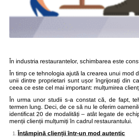
În industria restaurantelor, schimbarea este cons
În timp ce tehnologia ajută la crearea unui mod de
unii dintre proprietari sunt ușor îngrijorați din
ceea ce este cel mai important: mulțumirea clienți
În urma unor studii s-a constat că, de fapt, teh
termen lung. Deci, de ce să nu le oferim oameni
identificat 20 de modalități – atât legate de ech
menții clienții mulțumiți în cadrul restaurantului.
Întâmpină clienții într-un mod autentic