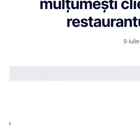
mulțumești clie
restaurantu
9 iuli