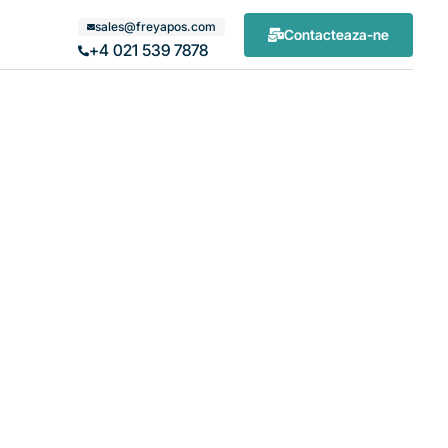
sales@freyapos.com
Contacteaza-ne
+4 021 539 7878