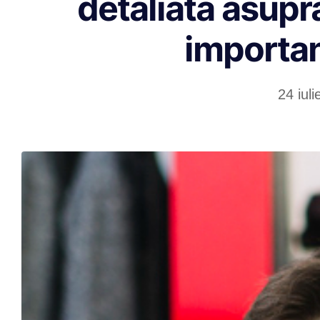
detaliată asupr
importan
24 iul