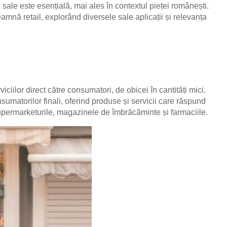
 sale este esențială, mai ales în contextul pieței românești.
amnă retail, explorând diversele sale aplicații și relevanța
viciilor direct către consumatori, de obicei în cantități mici.
nsumatorilor finali, oferind produse și servicii care răspund
supermarketurile, magazinele de îmbrăcăminte și farmaciile.