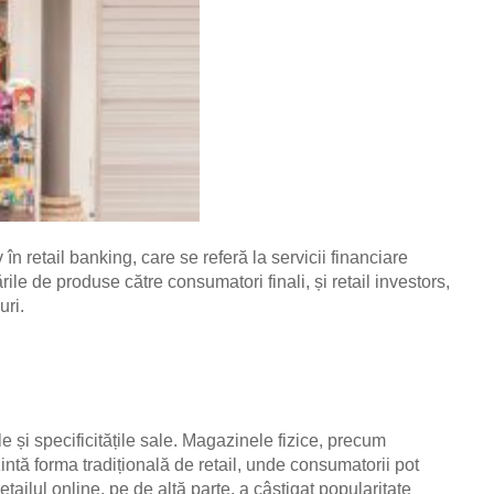
v în retail banking, care se referă la servicii financiare
rile de produse către consumatori finali, și retail investors,
uri.
ile și specificitățile sale. Magazinele fizice, precum
intă forma tradițională de retail, unde consumatorii pot
ailul online, pe de altă parte, a câștigat popularitate