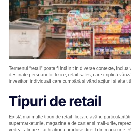
Termenul “retail” poate fi întâlnit în diverse contexte, inclusi
destinate persoanelor fizice, retail sales, care implică vânză
investitori individuali care cumpără și vând acțiuni și alte titl
Tipuri de retail
Există mai multe tipuri de retail, fiecare având particularităț
supermarketurile, magazinele de cartier și mall-urile, reprez
vedea, atinge și achiziționa produse direct din magazine. Ret