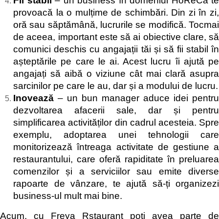
Fii stabil
– un business în domeniul HoReCa t
provoacă la o mulțime de schimbări. Din zi în zi,
oră sau săptămână, lucrurile se modifică. Tocmai
de aceea, important este să ai obiective clare, să
comunici deschis cu angajații tăi și să fii stabil în
așteptările pe care le ai. Acest lucru îi ajută pe
angajați să aibă o viziune cât mai clară asupra
sarcinilor pe care le au, dar și a modului de lucru.
Inovează
– un bun manager aduce idei pentru
dezvoltarea afacerii sale, dar și pentru
simplificarea activităților din cadrul acesteia. Spre
exemplu, adoptarea unei tehnologii care
monitorizează întreaga activitate de gestiune a
restaurantului, care oferă rapiditate în preluarea
comenzilor și a serviciilor sau emite diverse
rapoarte de vânzare, te ajută să-ți organizezi
business-ul mult mai bine.
Acum, cu Freya Rstaurant poți avea parte de