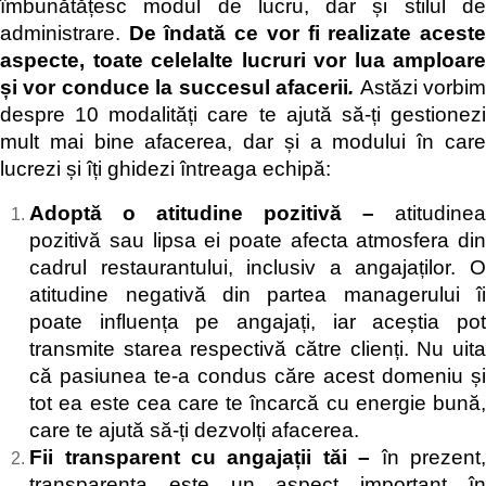
îmbunătățesc modul de lucru, dar și stilul de
administrare.
De îndată ce vor fi realizate acest
aspecte, toate celelalte lucruri vor lua amploare
și vor conduce la succesul afacerii
.
Astăzi vorbi
despre 10 modalități care te ajută să-ți gestionezi
mult mai bine afacerea, dar și a modului în care
lucrezi și îți ghidezi întreaga echipă:
Adoptă o atitudine pozitivă –
atitudinea
pozitivă sau lipsa ei poate afecta atmosfera din
cadrul restaurantului, inclusiv a angajaților. O
atitudine negativă din partea managerului îi
poate influența pe angajați, iar aceștia pot
transmite starea respectivă către clienți. Nu uita
că pasiunea te-a condus căre acest domeniu și
tot ea este cea care te încarcă cu energie bună,
care te ajută să-ți dezvolți afacerea.
Fii transparent cu angajații tăi –
în prezent
transparența este un aspect important în