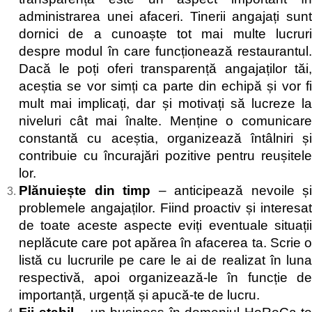
administrarea unei afaceri. Tinerii angajați sunt
dornici de a cunoaște tot mai multe lucruri
despre modul în care funcționează restaurantul.
Dacă le poți oferi transparență angajaților tăi,
aceștia se vor simți ca parte din echipă și vor fi
mult mai implicați, dar și motivați să lucreze la
niveluri cât mai înalte. Menține o comunicare
constantă cu aceștia, organizează întâlniri și
contribuie cu încurajări pozitive pentru reușitele
lor.
Plănuiește din timp
– anticipează nevoile și
problemele angajaților. Fiind proactiv și interesat
de toate aceste aspecte eviți eventuale situații
neplăcute care pot apărea în afacerea ta. Scrie o
listă cu lucrurile pe care le ai de realizat în luna
respectivă, apoi organizează-le în funcție de
importanță, urgență și apucă-te de lucru.