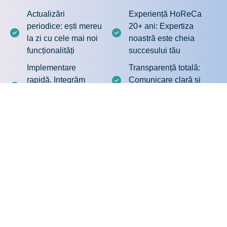
Actualizări
Experiență HoReCa
periodice: ești mereu
20+ ani: Expertiza
la zi cu cele mai noi
noastră este cheia
funcționalități
succesului tău
Implementare
Transparență totală:
rapidă. Integrăm
Comunicare clară și
rapid noi
deschisă în fiecare pas
regelmentări fiscale
Care sunt următorii pași?
1
Programăm o convorbire telefonică
Avem o întâlnire de descoperire a afacerii tale și
2
de consultanță
Pregătim propunerea tehnică și financiară
3
adaptată afacerii tale