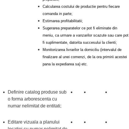
Calcularea costului de productie pentru fiecare
comanda in parte;
Estimarea profitabilitatii;
Sugerarea preparatelor ce pot fi eliminate din
meniu, ca urmare a vanzarilor scazute sau care pot
fi suplimentate, datorita succesului la clienti;
Monitorizarea livrarilor la domiciliu (intervalul de
finalizare al unei comenzi, de la ora primirii acestei
pana la expediarea sa) etc.
Specificatii
Mini
Standard
Professional
Definire catalog produse sub
o forma arborescenta cu
numar nelimitat de entitati;
Editare vizuala a planului
locatiei cu numar nelimitat de