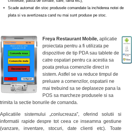
chiftelute, pasta de tomate, sare, faina etc);
Scade automat din stoc produsele comandate la inchiderea notei de
plata si va avertizeaza cand nu mai sunt produse pe stoc.
Freya Restaurant Mobile,
aplicatie
proiectata pentru a fi utilizata pe
dispozitive de tip PDA sau tablete de
catre ospatari pentru ca acestia sa
poata prelua comenzile direct in
sistem. Astfel se va reduce timpul de
preluare a comenzilor, ospatarii ne
mai trebuind sa se deplaseze pana la
POS sa marcheze produsele si sa
trimita la sectie bonurile de comanda.
Aplicatiile sistemului „conlucreaza”, oferind solutii si
informatii rapide despre tot ceea ce inseamna gestiune
(vanzare, inventare, stocuri, date clienti etc). Toate