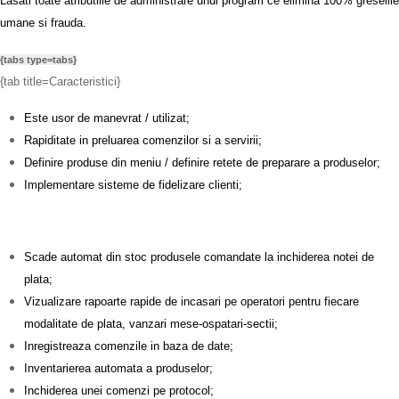
Lasati toate atributiile de administrare unui program ce elimina 100% greselile
umane si frauda.
{tabs type=tabs}
{tab title=Caracteristici}
Este usor de manevrat / utilizat;
Rapiditate in preluarea comenzilor si a servirii;
Definire produse din meniu / definire retete de preparare a produselor;
Implementare sisteme de fidelizare clienti;
Scade automat din stoc produsele comandate la inchiderea notei de
plata;
Vizualizare rapoarte rapide de incasari pe operatori pentru fiecare
modalitate de plata, vanzari mese-ospatari-sectii;
Inregistreaza comenzile in baza de date;
Inventarierea automata a produselor;
Inchiderea unei comenzi pe protocol;