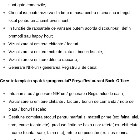
sunt gata comenzile;
Clientul isi poate rezerva din timp o masa pentru o cina sau intregul
local pentru un anumit eveniment;
In functie de rapoartele de vanzare putem acorda discount-uri, definii
promotii sau happy hour;
Vizualizare si emitere chitante / facturi
Vizualizare si emitere note de plata si bonuri fiscale;
Vizualizare si emitere diferite rapoarte;
Generare NIR-uri / generarea Registrului de casa;
Ce se intampla in spatele progamului? Freya Restaurant Back-Office:
Intrari in stoc / generare NIR-uri / generarea Registrului de casa;
Vizualizare si emitere chitante / facturi / bonuri de comanda / note de
plata / bonuri fiscale;
Gestiune completa stocuri pentru marfuri si materii prime (ex: faina, ulei,
sare, carne tocata etc), produse finite pe baza unor retete( ex: chiftelute
– carne tocata, sare, faina etc), retete de poductie (ex: sos marinat –